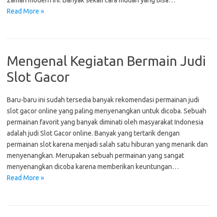
zaman modern ini. Banyak sekali cara mudah yang bisa…
Read More »
Mengenal Kegiatan Bermain Judi
Slot Gacor
Baru-baru ini sudah tersedia banyak rekomendasi permainan judi
slot gacor online yang paling menyenangkan untuk dicoba. Sebuah
permainan favorit yang banyak diminati oleh masyarakat Indonesia
adalah judi Slot Gacor online. Banyak yang tertarik dengan
permainan slot karena menjadi salah satu hiburan yang menarik dan
menyenangkan. Merupakan sebuah permainan yang sangat
menyenangkan dicoba karena memberikan keuntungan…
Read More »