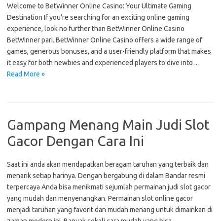
Welcome to BetWinner Online Casino: Your Ultimate Gaming
Destination If you’re searching for an exciting online gaming
experience, look no further than BetWinner Online Casino
BetWinner pari. BetWinner Online Casino offers a wide range of
games, generous bonuses, and a user-friendly platform that makes
it easy for both newbies and experienced players to dive into…
Read More »
Gampang Menang Main Judi Slot
Gacor Dengan Cara Ini
Saat ini anda akan mendapatkan beragam taruhan yang terbaik dan
menarik setiap harinya. Dengan bergabung di dalam Bandar resmi
terpercaya Anda bisa menikmati sejumlah permainan judi slot gacor
yang mudah dan menyenangkan. Permainan slot online gacor
menjadi taruhan yang favorit dan mudah menang untuk dimainkan di