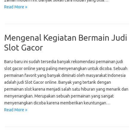
zaman modern ini. Banyak sekali cara mudah yang bisa…
Read More »
Mengenal Kegiatan Bermain Judi
Slot Gacor
Baru-baru ini sudah tersedia banyak rekomendasi permainan judi
slot gacor online yang paling menyenangkan untuk dicoba. Sebuah
permainan favorit yang banyak diminati oleh masyarakat Indonesia
adalah judi Slot Gacor online. Banyak yang tertarik dengan
permainan slot karena menjadi salah satu hiburan yang menarik dan
menyenangkan. Merupakan sebuah permainan yang sangat
menyenangkan dicoba karena memberikan keuntungan…
Read More »