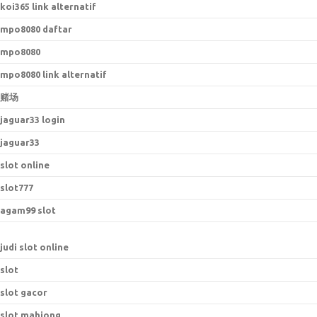
koi365 link alternatif
mpo8080 daftar
mpo8080
mpo8080 link alternatif
赌场
jaguar33 login
jaguar33
slot online
slot777
agam99 slot
judi slot online
slot
slot gacor
slot mahjong