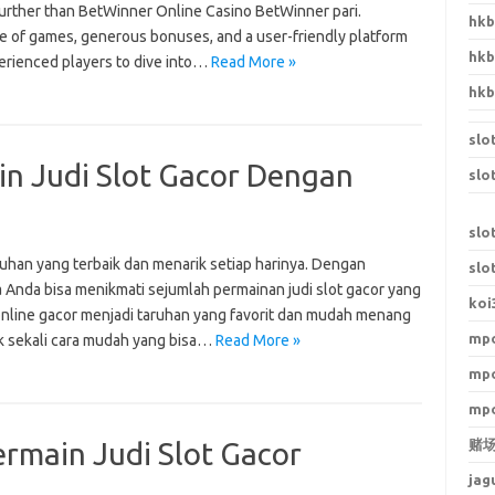
further than BetWinner Online Casino BetWinner pari.
hk
e of games, generous bonuses, and a user-friendly platform
hk
erienced players to dive into…
Read More »
hk
slo
 Judi Slot Gacor Dengan
slo
slo
uhan yang terbaik dan menarik setiap harinya. Dengan
slo
 Anda bisa menikmati sejumlah permainan judi slot gacor yang
koi
line gacor menjadi taruhan yang favorit dan mudah menang
mpo
k sekali cara mudah yang bisa…
Read More »
mp
mpo
rmain Judi Slot Gacor
赌
jag