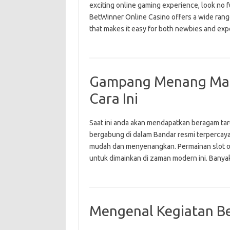
exciting online gaming experience, look no 
BetWinner Online Casino offers a wide rang
that makes it easy for both newbies and exp
Gampang Menang Main
Cara Ini
Saat ini anda akan mendapatkan beragam tar
bergabung di dalam Bandar resmi terpercaya
mudah dan menyenangkan. Permainan slot on
untuk dimainkan di zaman modern ini. Banya
Mengenal Kegiatan Be