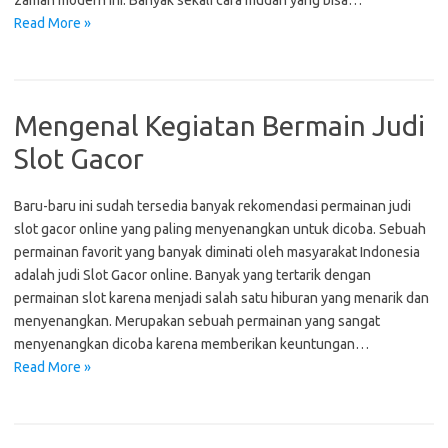
zaman modern ini. Banyak sekali cara mudah yang bisa…
Read More »
Mengenal Kegiatan Bermain Judi
Slot Gacor
Baru-baru ini sudah tersedia banyak rekomendasi permainan judi
slot gacor online yang paling menyenangkan untuk dicoba. Sebuah
permainan favorit yang banyak diminati oleh masyarakat Indonesia
adalah judi Slot Gacor online. Banyak yang tertarik dengan
permainan slot karena menjadi salah satu hiburan yang menarik dan
menyenangkan. Merupakan sebuah permainan yang sangat
menyenangkan dicoba karena memberikan keuntungan…
Read More »