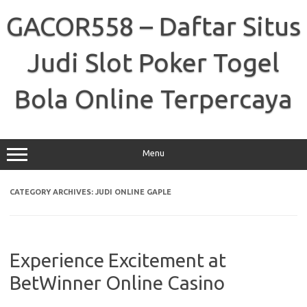
Skip
to
GACOR558 – Daftar Situs
content
Judi Slot Poker Togel
Bola Online Terpercaya
Menu
CATEGORY ARCHIVES:
JUDI ONLINE GAPLE
Experience Excitement at
BetWinner Online Casino