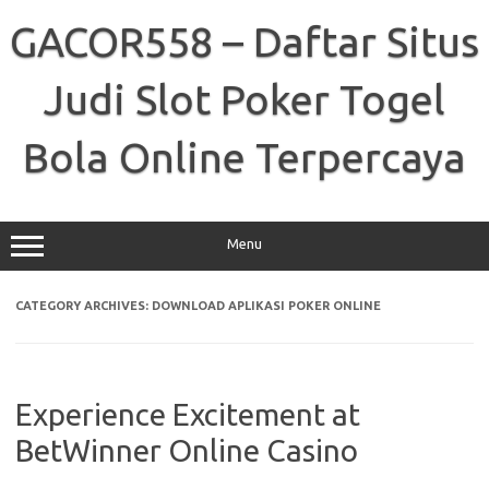
Skip
to
GACOR558 – Daftar Situs
content
Judi Slot Poker Togel
Bola Online Terpercaya
Menu
CATEGORY ARCHIVES:
DOWNLOAD APLIKASI POKER ONLINE
Experience Excitement at
BetWinner Online Casino