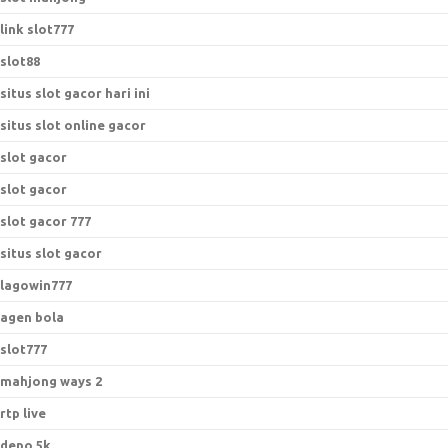
link slot777
slot88
situs slot gacor hari ini
situs slot online gacor
slot gacor
slot gacor
slot gacor 777
situs slot gacor
lagowin777
agen bola
slot777
mahjong ways 2
rtp live
depo 5k