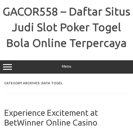
Skip
to
GACOR558 – Daftar Situs
content
Judi Slot Poker Togel
Bola Online Terpercaya
Menu
CATEGORY ARCHIVES:
DATA TOGEL
Experience Excitement at
BetWinner Online Casino