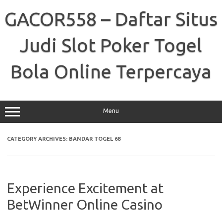
Skip
to
GACOR558 – Daftar Situs
content
Judi Slot Poker Togel
Bola Online Terpercaya
Menu
CATEGORY ARCHIVES:
BANDAR TOGEL 68
Experience Excitement at
BetWinner Online Casino