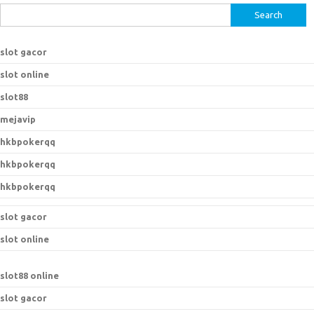
S
e
a
slot gacor
r
slot online
c
h
slot88
f
mejavip
o
hkbpokerqq
r
:
hkbpokerqq
hkbpokerqq
slot gacor
slot online
slot88 online
slot gacor