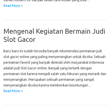
zaman modern ini. Banyak sekali cara mudah yang bisa…
Read More »
Mengenal Kegiatan Bermain Judi
Slot Gacor
Baru-baru ini sudah tersedia banyak rekomendasi permainan judi
slot gacor online yang paling menyenangkan untuk dicoba. Sebuah
permainan favorit yang banyak diminati oleh masyarakat Indonesia
adalah judi Slot Gacor online. Banyak yang tertarik dengan
permainan slot karena menjadi salah satu hiburan yang menarik dan
menyenangkan. Merupakan sebuah permainan yang sangat
menyenangkan dicoba karena memberikan keuntungan…
Read More »