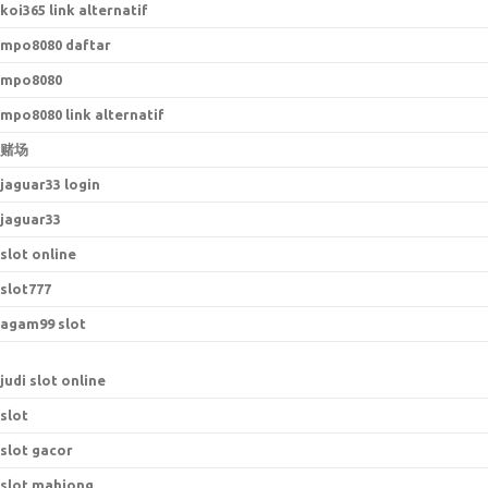
koi365 link alternatif
mpo8080 daftar
mpo8080
mpo8080 link alternatif
赌场
jaguar33 login
jaguar33
slot online
slot777
agam99 slot
judi slot online
slot
slot gacor
slot mahjong