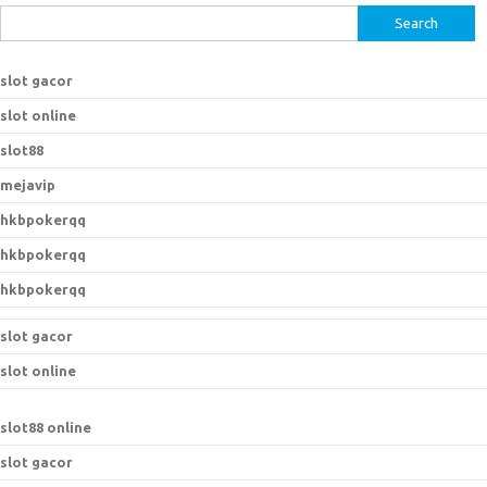
S
e
a
slot gacor
r
slot online
c
h
slot88
f
mejavip
o
hkbpokerqq
r
:
hkbpokerqq
hkbpokerqq
slot gacor
slot online
slot88 online
slot gacor