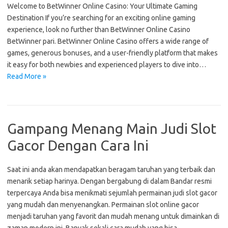
Welcome to BetWinner Online Casino: Your Ultimate Gaming
Destination If you’re searching for an exciting online gaming
experience, look no further than BetWinner Online Casino
BetWinner pari. BetWinner Online Casino offers a wide range of
games, generous bonuses, and a user-friendly platform that makes
it easy for both newbies and experienced players to dive into…
Read More »
Gampang Menang Main Judi Slot
Gacor Dengan Cara Ini
Saat ini anda akan mendapatkan beragam taruhan yang terbaik dan
menarik setiap harinya. Dengan bergabung di dalam Bandar resmi
terpercaya Anda bisa menikmati sejumlah permainan judi slot gacor
yang mudah dan menyenangkan. Permainan slot online gacor
menjadi taruhan yang favorit dan mudah menang untuk dimainkan di