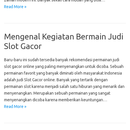
zaman modern ini. Banyak sekali cara mudah yang bisa…
Read More »
Mengenal Kegiatan Bermain Judi
Slot Gacor
Baru-baru ini sudah tersedia banyak rekomendasi permainan judi
slot gacor online yang paling menyenangkan untuk dicoba. Sebuah
permainan favorit yang banyak diminati oleh masyarakat Indonesia
adalah judi Slot Gacor online. Banyak yang tertarik dengan
permainan slot karena menjadi salah satu hiburan yang menarik dan
menyenangkan. Merupakan sebuah permainan yang sangat
menyenangkan dicoba karena memberikan keuntungan…
Read More »