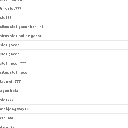
link slot777
slot88
situs slot gacor hari ini
situs slot online gacor
slot gacor
slot gacor
slot gacor 777
situs slot gacor
lagowin777
agen bola
slot777
mahjong ways 2
rtp live
depo 5k