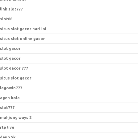
link slot777
slot88
situs slot gacor hari ini
situs slot online gacor
slot gacor
slot gacor
slot gacor 777
situs slot gacor
lagowin777
agen bola
slot777
mahjong ways 2
rtp live
depo 5k