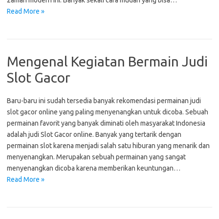
zaman modern ini. Banyak sekali cara mudah yang bisa…
Read More »
Mengenal Kegiatan Bermain Judi
Slot Gacor
Baru-baru ini sudah tersedia banyak rekomendasi permainan judi
slot gacor online yang paling menyenangkan untuk dicoba. Sebuah
permainan favorit yang banyak diminati oleh masyarakat Indonesia
adalah judi Slot Gacor online. Banyak yang tertarik dengan
permainan slot karena menjadi salah satu hiburan yang menarik dan
menyenangkan. Merupakan sebuah permainan yang sangat
menyenangkan dicoba karena memberikan keuntungan…
Read More »