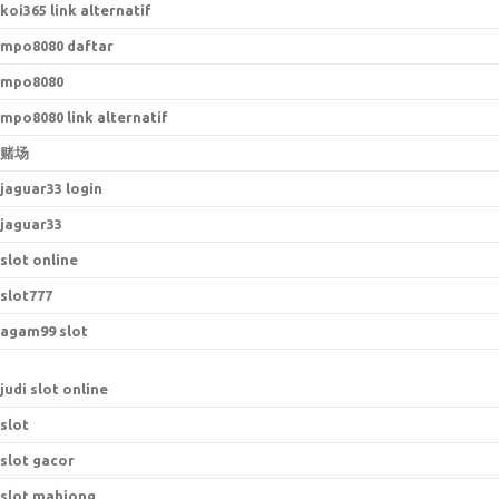
koi365 link alternatif
mpo8080 daftar
mpo8080
mpo8080 link alternatif
赌场
jaguar33 login
jaguar33
slot online
slot777
agam99 slot
judi slot online
slot
slot gacor
slot mahjong