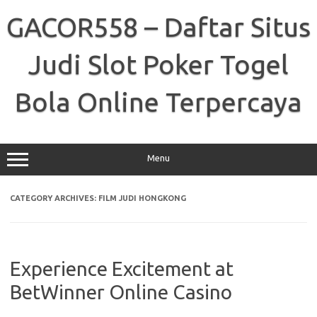
Skip
to
GACOR558 – Daftar Situs
content
Judi Slot Poker Togel
Bola Online Terpercaya
Menu
CATEGORY ARCHIVES:
FILM JUDI HONGKONG
Experience Excitement at
BetWinner Online Casino