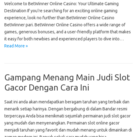
Welcome to BetWinner Online Casino: Your Ultimate Gaming
Destination If you’re searching for an exciting online gaming
experience, look no further than BetWinner Online Casino
BetWinner pari. BetWinner Online Casino offers a wide range of
games, generous bonuses, and a user-friendly platform that makes
it easy for both newbies and experienced players to dive into…
Read More »
Gampang Menang Main Judi Slot
Gacor Dengan Cara Ini
Saat ini anda akan mendapatkan beragam taruhan yang terbaik dan
menarik setiap harinya. Dengan bergabung di dalam Bandar resmi
terpercaya Anda bisa menikmati sejumlah permainan judi slot gacor
yang mudah dan menyenangkan. Permainan slot online gacor
menjadi taruhan yang favorit dan mudah menang untuk dimainkan di