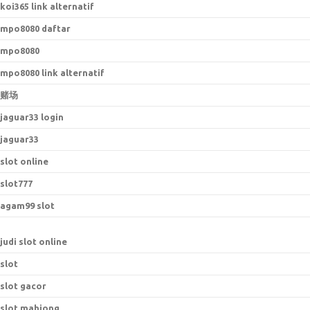
koi365 link alternatif
mpo8080 daftar
mpo8080
mpo8080 link alternatif
赌场
jaguar33 login
jaguar33
slot online
slot777
agam99 slot
judi slot online
slot
slot gacor
slot mahjong