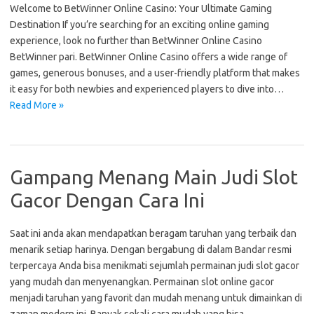
Welcome to BetWinner Online Casino: Your Ultimate Gaming
Destination If you’re searching for an exciting online gaming
experience, look no further than BetWinner Online Casino
BetWinner pari. BetWinner Online Casino offers a wide range of
games, generous bonuses, and a user-friendly platform that makes
it easy for both newbies and experienced players to dive into…
Read More »
Gampang Menang Main Judi Slot
Gacor Dengan Cara Ini
Saat ini anda akan mendapatkan beragam taruhan yang terbaik dan
menarik setiap harinya. Dengan bergabung di dalam Bandar resmi
terpercaya Anda bisa menikmati sejumlah permainan judi slot gacor
yang mudah dan menyenangkan. Permainan slot online gacor
menjadi taruhan yang favorit dan mudah menang untuk dimainkan di