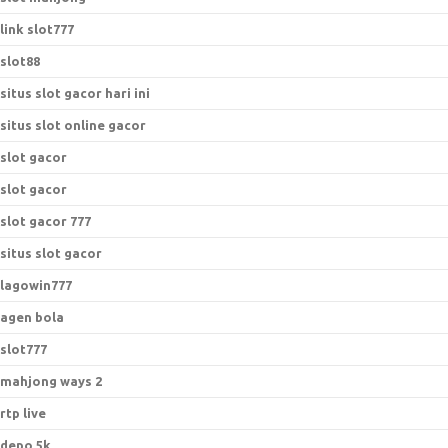
link slot777
slot88
situs slot gacor hari ini
situs slot online gacor
slot gacor
slot gacor
slot gacor 777
situs slot gacor
lagowin777
agen bola
slot777
mahjong ways 2
rtp live
depo 5k