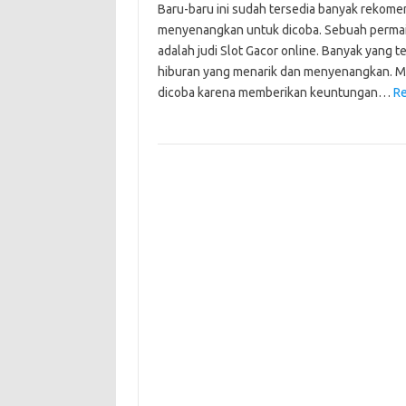
Baru-baru ini sudah tersedia banyak rekomen
menyenangkan untuk dicoba. Sebuah permain
adalah judi Slot Gacor online. Banyak yang t
hiburan yang menarik dan menyenangkan. 
dicoba karena memberikan keuntungan…
Re