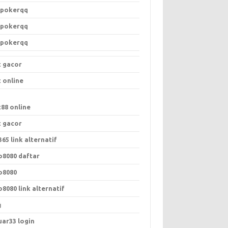
bpokerqq
bpokerqq
bpokerqq
t gacor
t online
t88 online
t gacor
365 link alternatif
8080 daftar
o8080
8080 link alternatif
场
uar33 login