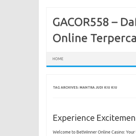
Skip
to
content
GACOR558 – Daft
Online Terperc
HOME
TAG ARCHIVES:
MANTRA JUDI KIU KIU
Experience Excitemen
Welcome to BetWinner Online Casino: Your Ul