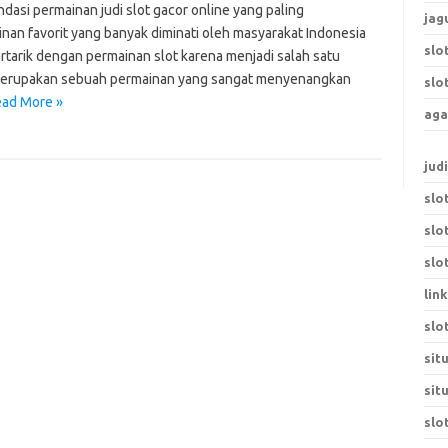
dasi permainan judi slot gacor online yang paling
jag
an favorit yang banyak diminati oleh masyarakat Indonesia
slo
ertarik dengan permainan slot karena menjadi salah satu
Merupakan sebuah permainan yang sangat menyenangkan
slo
ad More »
aga
jud
slo
slo
slo
lin
slo
sit
sit
slo