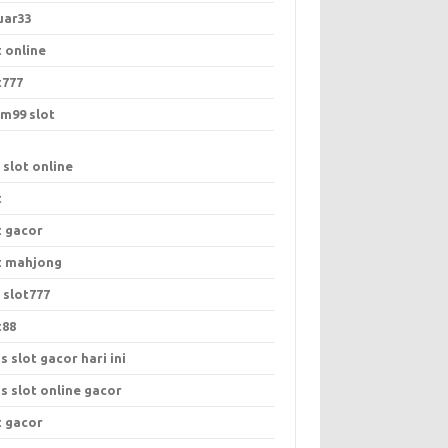
uar33
t online
t777
m99 slot
i slot online
t
t gacor
t mahjong
k slot777
t88
us slot gacor hari ini
us slot online gacor
t gacor