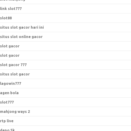
link slot777
slot88
situs slot gacor hari ini
situs slot online gacor
slot gacor
slot gacor
slot gacor 777
situs slot gacor
lagowin777
agen bola
slot777
mahjong ways 2
rtp live
depo 5k