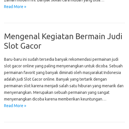
zaman modern ini. Banyak sekali cara mudah yang bisa…
Read More »
Mengenal Kegiatan Bermain Judi
Slot Gacor
Baru-baru ini sudah tersedia banyak rekomendasi permainan judi
slot gacor online yang paling menyenangkan untuk dicoba. Sebuah
permainan favorit yang banyak diminati oleh masyarakat Indonesia
adalah judi Slot Gacor online. Banyak yang tertarik dengan
permainan slot karena menjadi salah satu hiburan yang menarik dan
menyenangkan. Merupakan sebuah permainan yang sangat
menyenangkan dicoba karena memberikan keuntungan…
Read More »