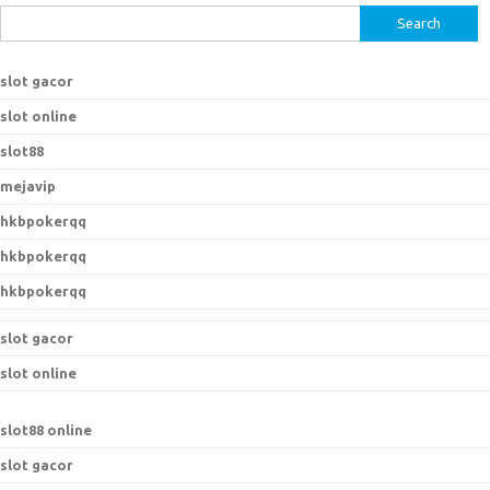
S
e
a
slot gacor
r
slot online
c
h
slot88
f
mejavip
o
hkbpokerqq
r
:
hkbpokerqq
hkbpokerqq
slot gacor
slot online
slot88 online
slot gacor