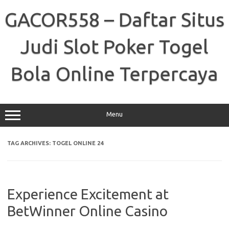
Skip
to
GACOR558 – Daftar Situs
content
Judi Slot Poker Togel
Bola Online Terpercaya
Menu
TAG ARCHIVES:
TOGEL ONLINE 24
Experience Excitement at
BetWinner Online Casino