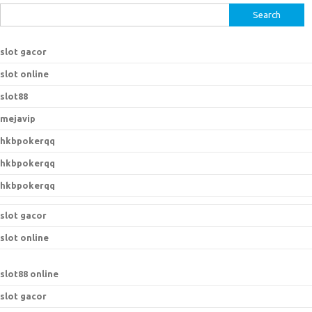
S
e
a
slot gacor
r
slot online
c
h
slot88
f
mejavip
o
hkbpokerqq
r
:
hkbpokerqq
hkbpokerqq
slot gacor
slot online
slot88 online
slot gacor