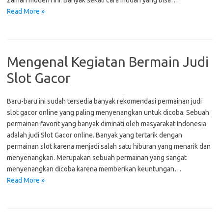
zaman modern ini. Banyak sekali cara mudah yang bisa…
Read More »
Mengenal Kegiatan Bermain Judi
Slot Gacor
Baru-baru ini sudah tersedia banyak rekomendasi permainan judi
slot gacor online yang paling menyenangkan untuk dicoba. Sebuah
permainan favorit yang banyak diminati oleh masyarakat Indonesia
adalah judi Slot Gacor online. Banyak yang tertarik dengan
permainan slot karena menjadi salah satu hiburan yang menarik dan
menyenangkan. Merupakan sebuah permainan yang sangat
menyenangkan dicoba karena memberikan keuntungan…
Read More »