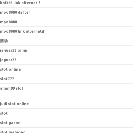
koi365 link alternatif
mpo8080 daftar
mpo8080
mpo8080 link alternatif
赌场
jaguar33 login
jaguar33
slot online
slot777
agam99 slot
judi slot online
slot
slot gacor
slot mahjong