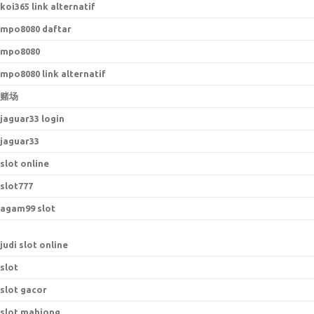
koi365 link alternatif
mpo8080 daftar
mpo8080
mpo8080 link alternatif
赌场
jaguar33 login
jaguar33
slot online
slot777
agam99 slot
judi slot online
slot
slot gacor
slot mahjong