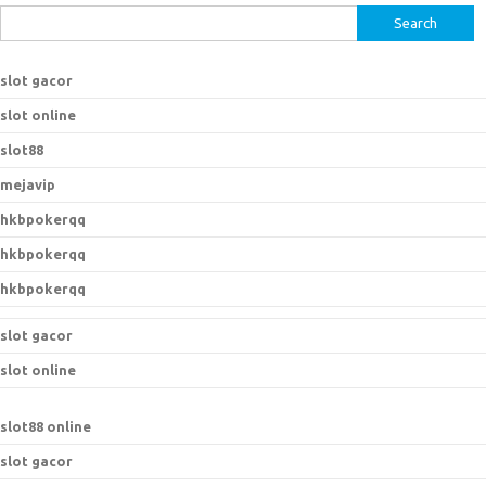
S
e
a
slot gacor
r
slot online
c
h
slot88
f
mejavip
o
hkbpokerqq
r
:
hkbpokerqq
hkbpokerqq
slot gacor
slot online
slot88 online
slot gacor