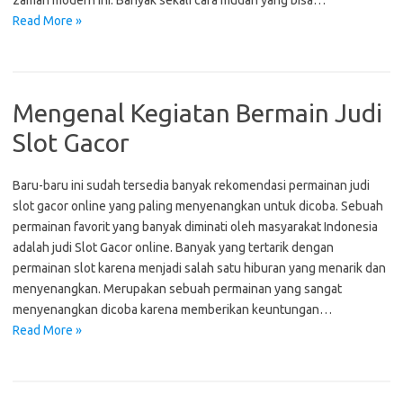
zaman modern ini. Banyak sekali cara mudah yang bisa…
Read More »
Mengenal Kegiatan Bermain Judi
Slot Gacor
Baru-baru ini sudah tersedia banyak rekomendasi permainan judi
slot gacor online yang paling menyenangkan untuk dicoba. Sebuah
permainan favorit yang banyak diminati oleh masyarakat Indonesia
adalah judi Slot Gacor online. Banyak yang tertarik dengan
permainan slot karena menjadi salah satu hiburan yang menarik dan
menyenangkan. Merupakan sebuah permainan yang sangat
menyenangkan dicoba karena memberikan keuntungan…
Read More »