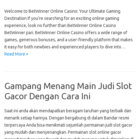
Welcome to BetWinner Online Casino: Your Ultimate Gaming
Destination If you’re searching for an exciting online gaming
experience, look no further than BetWinner Online Casino
BetWinner pari. BetWinner Online Casino offers a wide range of
games, generous bonuses, and a user-friendly platform that makes
it easy for both newbies and experienced players to dive into…
Read More »
Gampang Menang Main Judi Slot
Gacor Dengan Cara Ini
Saat ini anda akan mendapatkan beragam taruhan yang terbaik dan
menarik setiap harinya. Dengan bergabung di dalam Bandar resmi
terpercaya Anda bisa menikmati sejumlah permainan judi slot gacor
yang mudah dan menyenangkan. Permainan slot online gacor