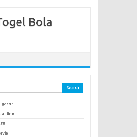
Togel Bola
rch
t gacor
t online
t88
avip