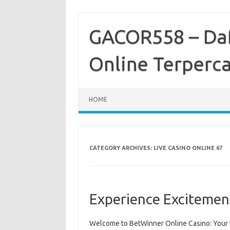
Skip
to
content
GACOR558 – Daft
Online Terperc
HOME
CATEGORY ARCHIVES:
LIVE CASINO ONLINE 67
Experience Excitemen
Welcome to BetWinner Online Casino: Your Ul