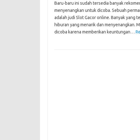
Baru-baru ini sudah tersedia banyak rekomen
menyenangkan untuk dicoba. Sebuah permain
adalah judi Slot Gacor online. Banyak yang t
hiburan yang menarik dan menyenangkan. 
dicoba karena memberikan keuntungan…
Re