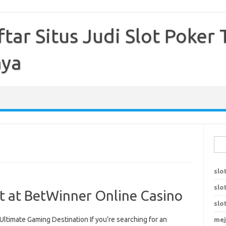
ar Situs Judi Slot Poker 
aya
Sea
for:
slo
slo
t at BetWinner Online Casino
slo
timate Gaming Destination If you’re searching for an
mej