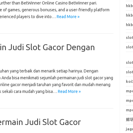
further than BetWinner Online Casino BetWinner pari.
hk
e of games, generous bonuses, and a user-friendly platform
hk
erienced players to dive into…
Read More »
hk
slo
 Judi Slot Gacor Dengan
slo
slo
uhan yang terbaik dan menarik setiap harinya. Dengan
slo
 Anda bisa menikmati sejumlah permainan judi slot gacor yang
koi
line gacor menjadi taruhan yang favorit dan mudah menang
mpo
k sekali cara mudah yang bisa…
Read More »
mp
mpo
rmain Judi Slot Gacor
赌
jag