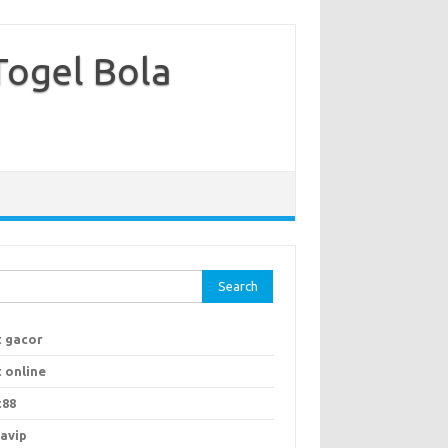
Togel Bola
rch
t gacor
t online
t88
avip