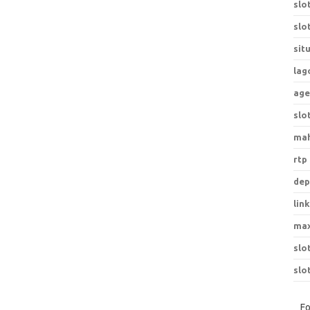
slo
slo
sit
lag
age
slo
mah
rtp 
dep
link
ma
slo
slo
Fo