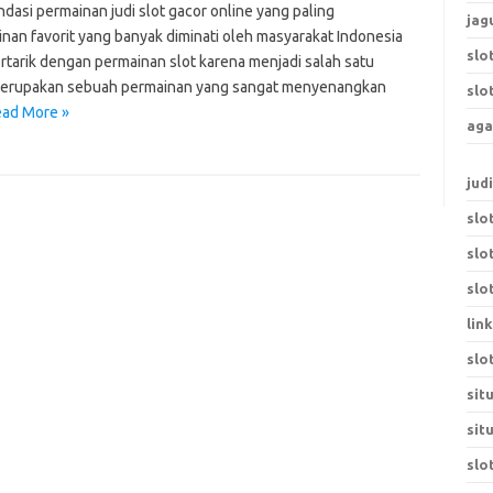
dasi permainan judi slot gacor online yang paling
jag
an favorit yang banyak diminati oleh masyarakat Indonesia
slo
ertarik dengan permainan slot karena menjadi salah satu
Merupakan sebuah permainan yang sangat menyenangkan
slo
ad More »
aga
jud
slo
slo
slo
lin
slo
sit
sit
slo