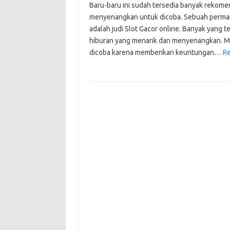
Baru-baru ini sudah tersedia banyak rekomen
menyenangkan untuk dicoba. Sebuah permain
adalah judi Slot Gacor online. Banyak yang t
hiburan yang menarik dan menyenangkan. 
dicoba karena memberikan keuntungan…
Re