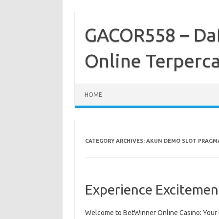
Skip
to
content
GACOR558 – Daft
Online Terperc
HOME
CATEGORY ARCHIVES:
AKUN DEMO SLOT PRAGM
Experience Excitemen
Welcome to BetWinner Online Casino: Your Ul