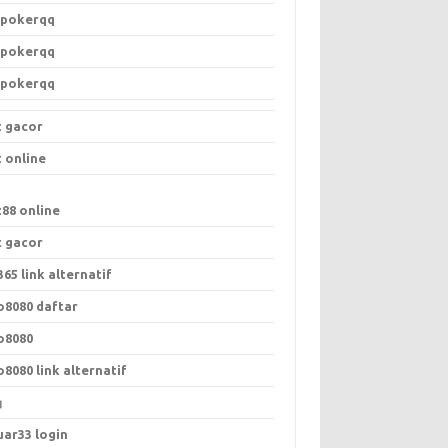
bpokerqq
bpokerqq
bpokerqq
t gacor
t online
t88 online
t gacor
365 link alternatif
8080 daftar
o8080
8080 link alternatif
场
uar33 login