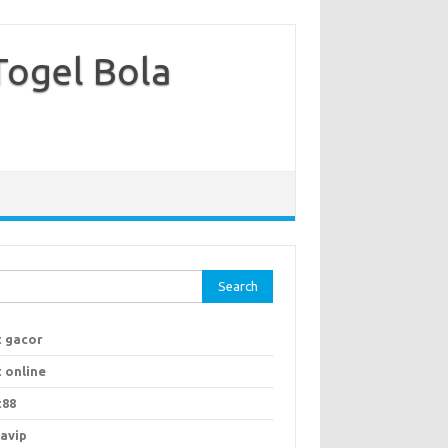
Togel Bola
rch
t gacor
t online
t88
avip