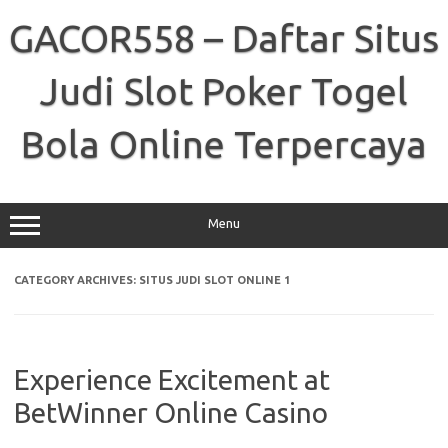
Skip
to
GACOR558 – Daftar Situs
content
Judi Slot Poker Togel
Bola Online Terpercaya
Menu
CATEGORY ARCHIVES:
SITUS JUDI SLOT ONLINE 1
Experience Excitement at
BetWinner Online Casino