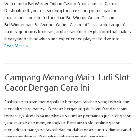
Welcome to BetWinner Online Casino: Your Ultimate Gaming
Destination If you’re searching for an exciting online gaming
experience, look no further than BetWinner Online Casino
BetWinner pari. BetWinner Online Casino offers a wide range of
games, generous bonuses, and a user-friendly platform that makes
it easy for both newbies and experienced players to dive into…
Read More »
Gampang Menang Main Judi Slot
Gacor Dengan Cara Ini
Saat ini anda akan mendapatkan beragam taruhan yang terbaik dan
menarik setiap harinya. Dengan bergabung di dalam Bandar resmi
terpercaya Anda bisa menikmati sejumlah permainan judi slot gacor
yang mudah dan menyenangkan. Permainan slot online gacor
menjadi taruhan yang favorit dan mudah menang untuk dimainkan di