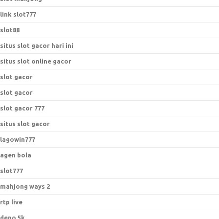
link slot777
slot88
situs slot gacor hari ini
situs slot online gacor
slot gacor
slot gacor
slot gacor 777
situs slot gacor
lagowin777
agen bola
slot777
mahjong ways 2
rtp live
depo 5k