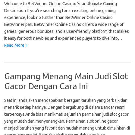
Welcome to BetWinner Online Casino: Your Ultimate Gaming
Destination If you’re searching for an exciting online gaming
experience, look no further than BetWinner Online Casino
BetWinner pari. BetWinner Online Casino offers a wide range of
games, generous bonuses, and a user-friendly platform that makes
it easy for both newbies and experienced players to dive into…
Read More »
Gampang Menang Main Judi Slot
Gacor Dengan Cara Ini
Saat ini anda akan mendapatkan beragam taruhan yang terbaik dan
menarik setiap harinya. Dengan bergabung di dalam Bandar resmi
terpercaya Anda bisa menikmati sejumlah permainan judi slot gacor
yang mudah dan menyenangkan. Permainan slot online gacor
menjadi taruhan yang favorit dan mudah menang untuk dimainkan di