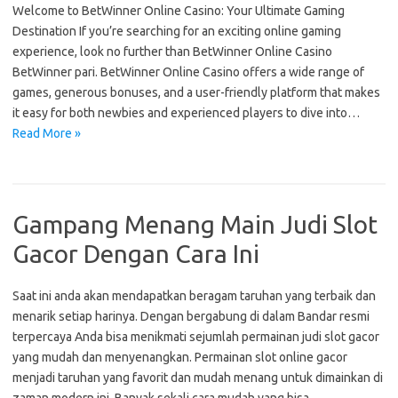
Welcome to BetWinner Online Casino: Your Ultimate Gaming
Destination If you’re searching for an exciting online gaming
experience, look no further than BetWinner Online Casino
BetWinner pari. BetWinner Online Casino offers a wide range of
games, generous bonuses, and a user-friendly platform that makes
it easy for both newbies and experienced players to dive into…
Read More »
Gampang Menang Main Judi Slot
Gacor Dengan Cara Ini
Saat ini anda akan mendapatkan beragam taruhan yang terbaik dan
menarik setiap harinya. Dengan bergabung di dalam Bandar resmi
terpercaya Anda bisa menikmati sejumlah permainan judi slot gacor
yang mudah dan menyenangkan. Permainan slot online gacor
menjadi taruhan yang favorit dan mudah menang untuk dimainkan di