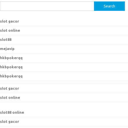
S
e
a
slot gacor
r
slot online
c
h
slot88
f
mejavip
o
hkbpokerqq
r
:
hkbpokerqq
hkbpokerqq
slot gacor
slot online
slot88 online
slot gacor