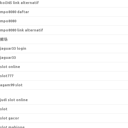
koi365 link alternatif
mpo8080 daftar
mpo8080
mpo8080 link alternatif
赌场
jaguar33 login
jaguar33
slot online
slot777
agam99 slot
judi slot online
slot
slot gacor
slot mahjong