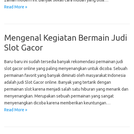
zaman modern ini. Banyak sekali cara mudah yang bisa…
Read More »
Mengenal Kegiatan Bermain Judi
Slot Gacor
Baru-baru ini sudah tersedia banyak rekomendasi permainan judi
slot gacor online yang paling menyenangkan untuk dicoba. Sebuah
permainan favorit yang banyak diminati oleh masyarakat Indonesia
adalah judi Slot Gacor online. Banyak yang tertarik dengan
permainan slot karena menjadi salah satu hiburan yang menarik dan
menyenangkan. Merupakan sebuah permainan yang sangat
menyenangkan dicoba karena memberikan keuntungan…
Read More »