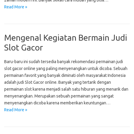
zaman modern ini. Banyak sekali cara mudah yang bisa…
Read More »
Mengenal Kegiatan Bermain Judi
Slot Gacor
Baru-baru ini sudah tersedia banyak rekomendasi permainan judi
slot gacor online yang paling menyenangkan untuk dicoba. Sebuah
permainan favorit yang banyak diminati oleh masyarakat Indonesia
adalah judi Slot Gacor online. Banyak yang tertarik dengan
permainan slot karena menjadi salah satu hiburan yang menarik dan
menyenangkan. Merupakan sebuah permainan yang sangat
menyenangkan dicoba karena memberikan keuntungan…
Read More »