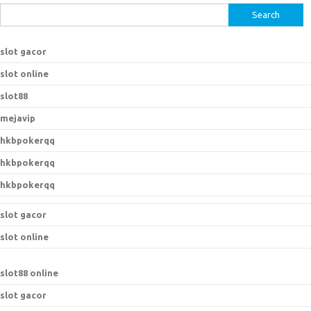
S
e
a
slot gacor
r
slot online
c
h
slot88
f
mejavip
o
hkbpokerqq
r
:
hkbpokerqq
hkbpokerqq
slot gacor
slot online
slot88 online
slot gacor