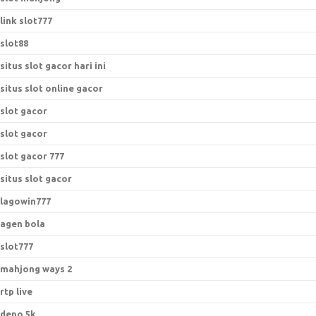
link slot777
slot88
situs slot gacor hari ini
situs slot online gacor
slot gacor
slot gacor
slot gacor 777
situs slot gacor
lagowin777
agen bola
slot777
mahjong ways 2
rtp live
depo 5k