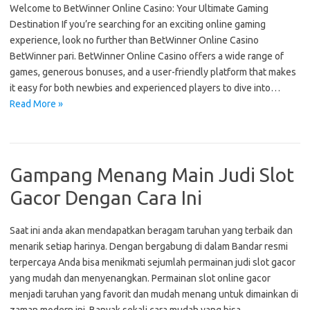
Welcome to BetWinner Online Casino: Your Ultimate Gaming
Destination If you’re searching for an exciting online gaming
experience, look no further than BetWinner Online Casino
BetWinner pari. BetWinner Online Casino offers a wide range of
games, generous bonuses, and a user-friendly platform that makes
it easy for both newbies and experienced players to dive into…
Read More »
Gampang Menang Main Judi Slot
Gacor Dengan Cara Ini
Saat ini anda akan mendapatkan beragam taruhan yang terbaik dan
menarik setiap harinya. Dengan bergabung di dalam Bandar resmi
terpercaya Anda bisa menikmati sejumlah permainan judi slot gacor
yang mudah dan menyenangkan. Permainan slot online gacor
menjadi taruhan yang favorit dan mudah menang untuk dimainkan di