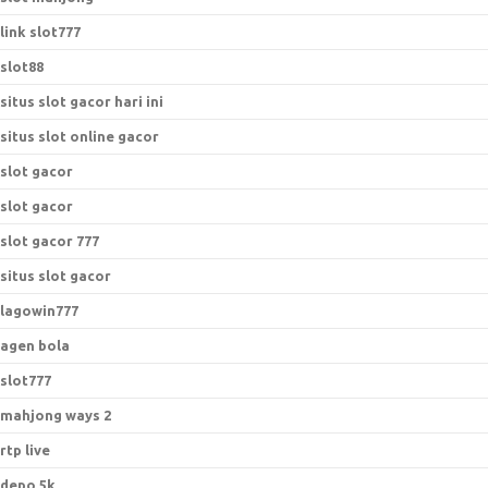
link slot777
slot88
situs slot gacor hari ini
situs slot online gacor
slot gacor
slot gacor
slot gacor 777
situs slot gacor
lagowin777
agen bola
slot777
mahjong ways 2
rtp live
depo 5k