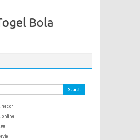
Togel Bola
rch
t gacor
t online
t88
avip