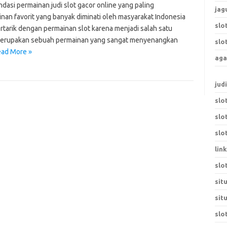
dasi permainan judi slot gacor online yang paling
jag
an favorit yang banyak diminati oleh masyarakat Indonesia
slo
ertarik dengan permainan slot karena menjadi salah satu
Merupakan sebuah permainan yang sangat menyenangkan
slo
ad More »
aga
jud
slo
slo
slo
lin
slo
sit
sit
slo