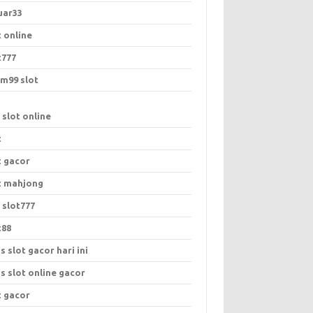
uar33
t online
t777
m99 slot
i slot online
t
t gacor
t mahjong
k slot777
t88
us slot gacor hari ini
us slot online gacor
t gacor