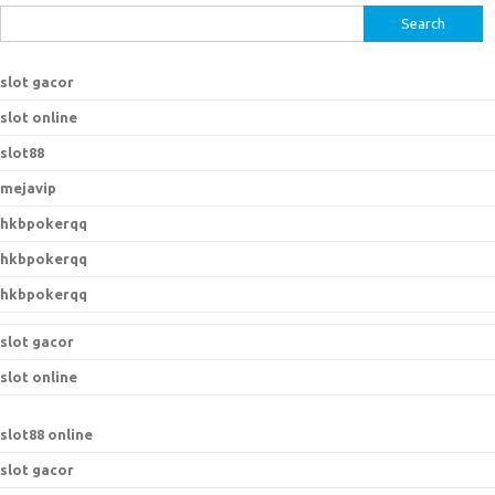
S
e
a
slot gacor
r
slot online
c
h
slot88
f
mejavip
o
hkbpokerqq
r
:
hkbpokerqq
hkbpokerqq
slot gacor
slot online
slot88 online
slot gacor