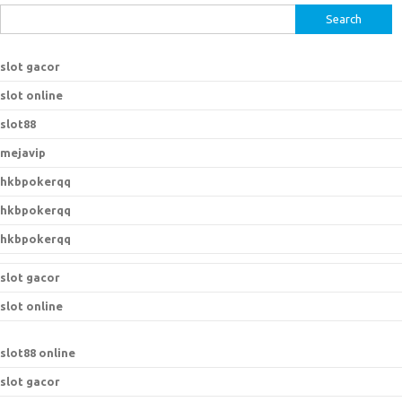
S
e
a
slot gacor
r
slot online
c
h
slot88
f
mejavip
o
hkbpokerqq
r
:
hkbpokerqq
hkbpokerqq
slot gacor
slot online
slot88 online
slot gacor