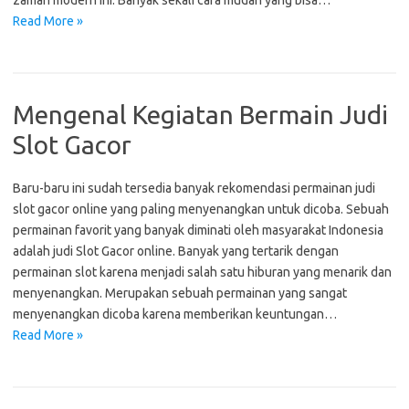
zaman modern ini. Banyak sekali cara mudah yang bisa…
Read More »
Mengenal Kegiatan Bermain Judi
Slot Gacor
Baru-baru ini sudah tersedia banyak rekomendasi permainan judi
slot gacor online yang paling menyenangkan untuk dicoba. Sebuah
permainan favorit yang banyak diminati oleh masyarakat Indonesia
adalah judi Slot Gacor online. Banyak yang tertarik dengan
permainan slot karena menjadi salah satu hiburan yang menarik dan
menyenangkan. Merupakan sebuah permainan yang sangat
menyenangkan dicoba karena memberikan keuntungan…
Read More »