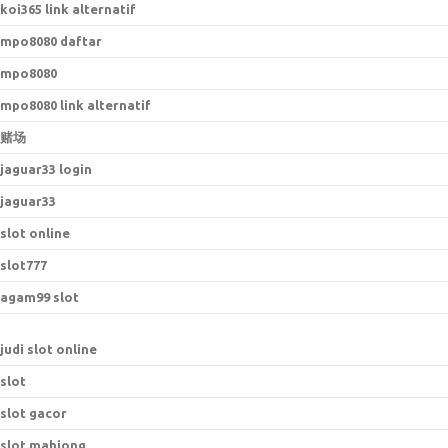
koi365 link alternatif
mpo8080 daftar
mpo8080
mpo8080 link alternatif
赌场
jaguar33 login
jaguar33
slot online
slot777
agam99 slot
judi slot online
slot
slot gacor
slot mahjong